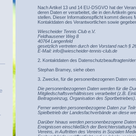
Nach Artikel 13 und 14 EU-DSGVO hat der Verantw
deren Daten er verarbeitet, die in den Artikeln ge
stellen. Dieser Informationspflicht kommt dieses 
Kontaktdaten des Verantwortlichen sowie gegebene
Wiescheider Tennis Club e.V.
Feldhausener Weg 8
40764 Langenfeld
gesetzlich vertreten durch den Vorstand nach §
E-Mail: info@wiescheider-tennis-club.de
2. Kontaktdaten des Datenschutzbeauftragten/der
Stephan Bramey, siehe oben
3. Zwecke, für die personenbezogenen Daten vera
Die personenbezogenen Daten werden für die Du
ue
Mitgliedschaftsverhältnisses verarbeitet (z.B. E
Beitragseinzug, Organisation des Sportbetriebes)
Ferner werden personenbezogene Daten zur Teil
Spielbetrieb der Landesfachverbände an diese weit
.
Darüber hinaus werden personenbezogene Daten
Ereignissen einschließlich der Berichterstattung h
Vereins, in Auftritten des Vereins in Sozialen Med