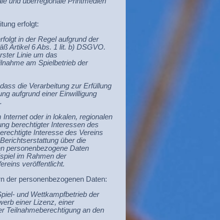
ale und überregionale Printmedien
tung erfolgt:
olgt in der Regel aufgrund der
äß Artikel 6 Abs. 1 lit. b) DSGVO.
erster Linie um das
eilnahme am Spielbetrieb der
ss die Verarbeitung zur Erfüllung
tung aufgrund einer Einwilligung
O.
nternet oder in lokalen, regionalen
ung berechtigter Interessen des
 berechtigte Interesse des Vereins
 Berichtserstattung über die
den personenbezogene Daten
eispiel im Rahmen der
ereins veröffentlicht.
rn der personenbezogenen Daten:
piel- und Wettkampfbetrieb der
rb einer Lizenz, einer
er Teilnahmeberechtigung an den