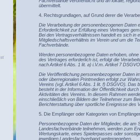
Fachverbände veröffentlicht und an lokale, region
übermittelt.
4. Rechtsgrundlagen, auf Grund derer die Verarbei
Die Verarbeitung der personenbezogenen Daten erf
Erforderlichkeit zur Erfüllung eines Vertrages gem
Bei den Vertragsverhältnissen handelt es sich in 
Mitgliedschaftsverhältnis im Verein und um die T
Fachverbände.
Werden personenbezogene Daten erhoben, ohne da
st
des Vertrages erforderlich ist, erfolgt die Verarbei
nach Artikel 6 Abs. 1 lit. a) i.V.m. Artikel 7 DSGV
Die Veröffentlichung personenbezogener Daten im I
oder überregionalen Printmedien erfolgt zur Wahr
Vereins (vgl. Artikel 6 Abs. 1 lit. f) DSGVO). Das
besteht in der Information der Öffentlichkeit durch
Aktivitäten des Vereins. In diesem Rahmen wer
einschließlich von Bildern der Teilnehmer zum B
Berichterstattung über sportliche Ereignisse des V
5. Die Empfänger oder Kategorien von Empfänge
Personenbezogene Daten der Mitglieder, die am S
Landesfachverbände teilnehmen, werden zum Erwe
Wertungskarte, eines Spielerpasses oder sonstig
jeweiligen Landesfachverband weitergegeben.