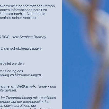
ortliche einer betroffenen Person,
nannten Informationen bereit zu
Merkblatt nach.
1. Namen und
nfalls seiner Vertreter:
 26 BGB, Herr Stephan Bramey
 Datenschutzbeauftragten:
rbeitet werden:
rchführung des
inladung zu Versammlungen,
.
nahme am Wettkampf-, Turnier- und
ergeleitet.
 im Zusammenhang mit sportlichen
ierüber auf der Internetseite des
ien sowie auf Seiten der